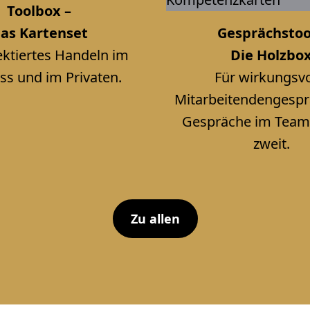
Toolbox –
as Kartenset
Gesprächstoo
lektiertes Handeln im
Die Holzbo
ss und im Privaten.
Für wirkungsvo
Mitarbeitendengesp
Gespräche im Team
zweit.
Z
u
a
l
l
e
n
Z
u
a
l
l
e
n
Zu allen