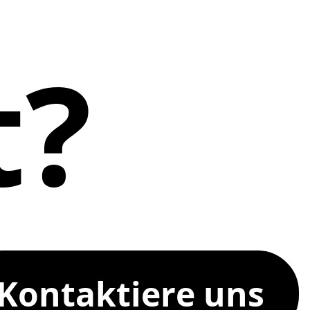
t?
K
o
n
t
a
k
t
i
e
r
e
u
n
s
K
o
n
t
a
k
t
i
e
r
e
u
n
s