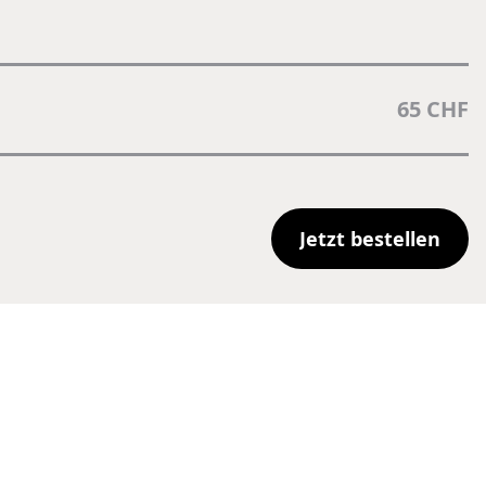
65 CHF
J
e
t
z
t
b
e
s
t
e
l
l
e
n
J
e
t
z
t
b
e
s
t
e
l
l
e
n
Jetzt bestel