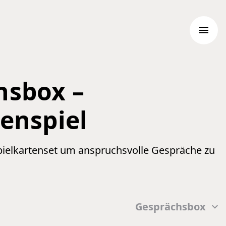
Menü
hsbox –
enspiel
pielkartenset um anspruchsvolle Gespräche zu