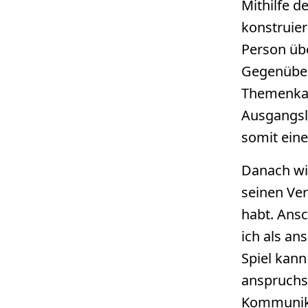
Mithilfe d
konstruier
Person übe
Gegenüber
Themenkar
Ausgangsl
somit eine
Danach wi
seinen Ver
habt. Ans
ich als a
Spiel kann
anspruchsv
Kommunikat