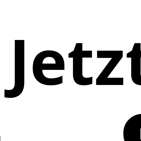
Jetz
g