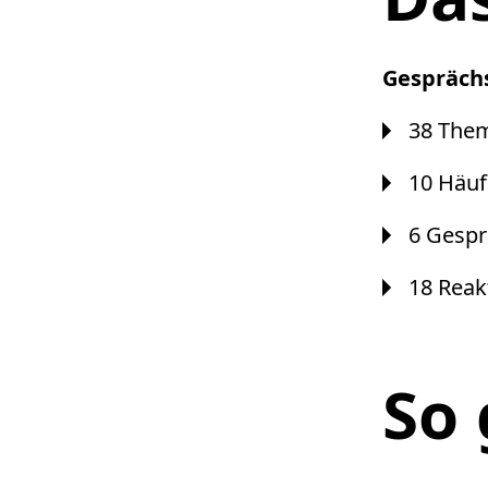
Gespräch
38 Them
10 Häuf
6 Gespr
18 Reak
So 