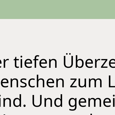
er tiefen Über
Menschen zum 
ind. Und geme