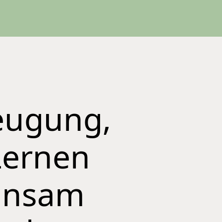
zeugung,
Lernen
insam