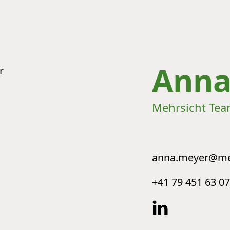
ion
Anna
Mehrsicht Te
anna.meyer@meh
+41 79 451 63 07
Soci