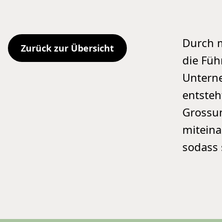
Z
u
r
ü
c
k
z
u
r
Ü
b
e
r
s
i
c
h
t
Durch m
Z
u
r
ü
c
k
z
u
r
Ü
b
e
r
s
i
c
h
t
die Füh
Zurück zur Übersicht
Unterne
entsteh
Grossun
miteina
sodass 