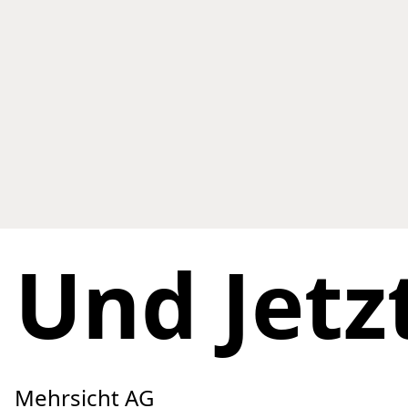
Und Jetz
Footer
Kontakt
Mehrsicht AG