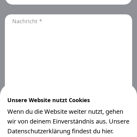
*
Mail
Flecken 36, 6023 Rothenburg
*
Nachricht
+41 41 260 27 28
info@mehrsicht.ch
Kontaktiere uns
Mehrsicht
Fokus
Wirkungs­weisen
Unsere Website nutzt Cookies
Themenworkshops
Wenn du die Website weiter nutzt, gehen
*
Consent
Ich bestätige hiermit, dass ich die
wir von deinem Einverständnis aus. Unsere
Tools
Informationen zum
Datenschutz
gelesen
Datenschutzerklärung
findest du hier.
Referenzen