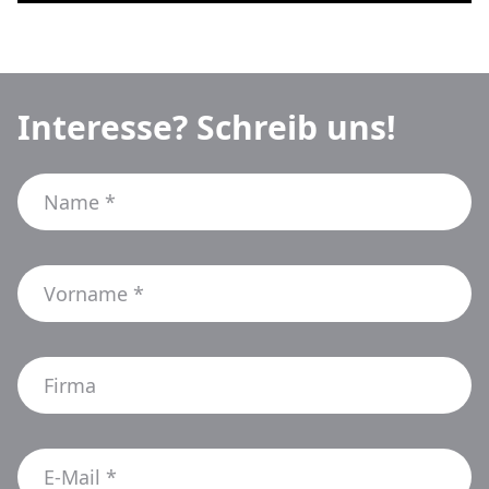
Interesse? Schreib uns!
*
Name
Und
Footer
*
Vorname
Jetzt?
Firma
E-
Kontakt
Mehrsicht AG